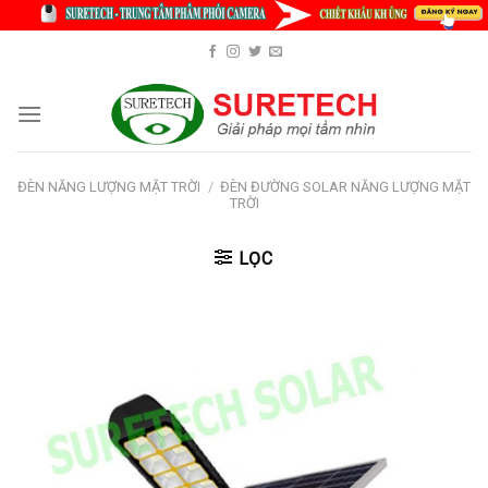
Skip
to
content
ĐÈN NĂNG LƯỢNG MẶT TRỜI
/
ĐÈN ĐƯỜNG SOLAR NĂNG LƯỢNG MẶT
TRỜI
LỌC