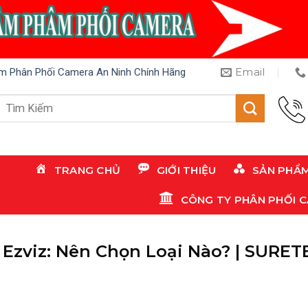
Email
m Phân Phối Camera An Ninh Chính Hãng
Tìm
kiếm:
TRANG CHỦ
GIỚI THIỆU
SẢN PHẨ
CÔNG TY PHÂN PHỐI 
 Ezviz: Nên Chọn Loại Nào? | SURE