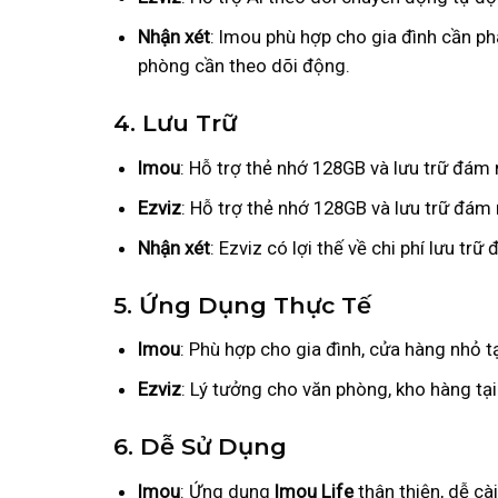
Nhận xét
: Imou phù hợp cho gia đình cần ph
phòng cần theo dõi động.
4. Lưu Trữ
Imou
: Hỗ trợ thẻ nhớ 128GB và lưu trữ đám
Ezviz
: Hỗ trợ thẻ nhớ 128GB và lưu trữ đám
Nhận xét
: Ezviz có lợi thế về chi phí lưu t
5. Ứng Dụng Thực Tế
Imou
: Phù hợp cho gia đình, cửa hàng nhỏ tạ
Ezviz
: Lý tưởng cho văn phòng, kho hàng tạ
6. Dễ Sử Dụng
Imou
: Ứng dụng
Imou Life
thân thiện, dễ cài