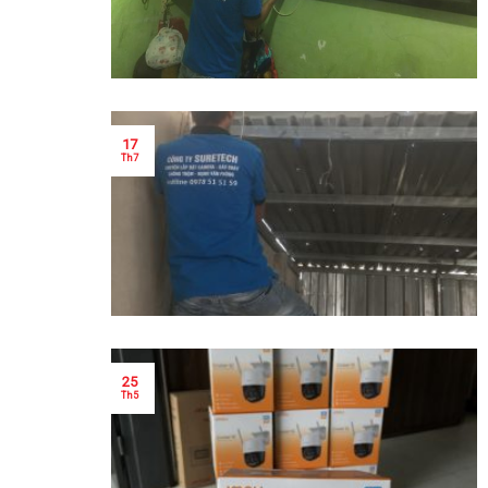
17
Th7
25
Th5