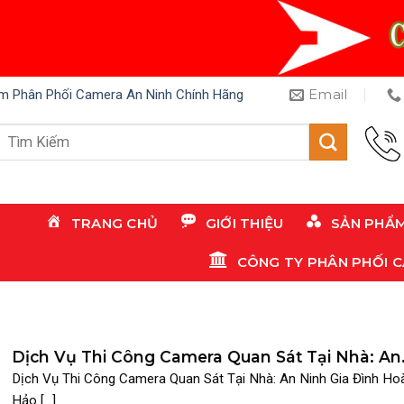
Email
m Phân Phối Camera An Ninh Chính Hãng
Tìm
kiếm:
TRANG CHỦ
GIỚI THIỆU
SẢN PHẨ
CÔNG TY PHÂN PHỐI 
Dịch Vụ Thi Công Camera Quan Sát Tại Nhà: An
Ninh Gia Đình Hoàn Hảo 2025
Dịch Vụ Thi Công Camera Quan Sát Tại Nhà: An Ninh Gia Đình Ho
Hảo [...]