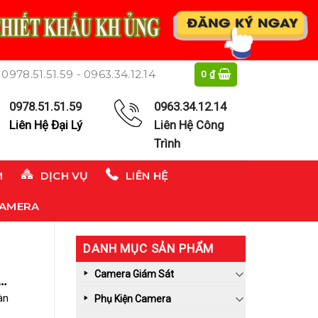
0978.51.51.59 - 0963.34.12.14
0
₫
0978.51.51.59
0963.34.12.14
Liên Hệ Đại Lý
Liên Hệ Công
Trình
M
DỊCH VỤ
LIÊN HỆ
CAMERA
DANH MỤC SẢN PHẨM
Camera Giám Sát
àn
Phụ Kiện Camera