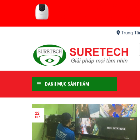
Skip
to
content
Trung Tâ
DANH MỤC SẢN PHẨM
22
Th7