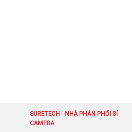
SURETECH - NHÀ PHÂN PHỐI SỈ
CAMERA