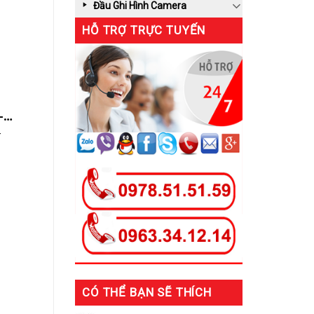
Đầu Ghi Hình Camera
HỖ TRỢ TRỰC TUYẾN
-
gày
-
CÓ THỂ BẠN SẼ THÍCH