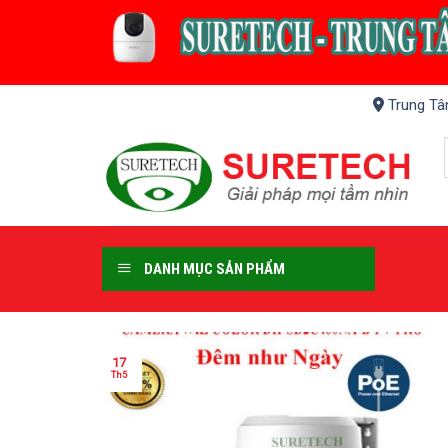
Skip
to
content
Trung Tâ
DANH MỤC SẢN PHẨM
17
Th5