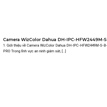
Sắc Rực Rỡ | SURETECH
Camera WizColor Dahua DH-IPC-HFW2449M-S
B-PRO – Giám Sát Màu Sắc Rực Rỡ Đêm Như N
1. Giới thiệu về Camera WizColor Dahua DH-IPC-HFW2449M-S-B
| SURETECH
PRO Trong lĩnh vực an ninh giám sát, [...]