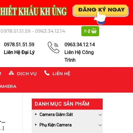
0978.51.51.59 - 0963.34.12.14
0
₫
0978.51.51.59
0963.34.12.14
Liên Hệ Đại Lý
Liên Hệ Công
Trình
M
DỊCH VỤ
LIÊN HỆ
CAMERA
DANH MỤC SẢN PHẨM
Camera Giám Sát
-
Phụ Kiện Camera
.]