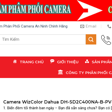
Email
m Phân Phối Camera An Ninh Chính Hãng
Tìm
kiếm:
TRANG CHỦ
GIỚI THIỆU
SẢN PHẨ
CÔNG TY PHÂN PHỐI 
Camera WizColor Dahua DH-SD2C400NA-B-PV
PRO – Biến Đêm Thành Ngày Với Hình Ảnh Màu
1. Biến đêm tối thành ban ngày – Bạn đã sẵn sàng chưa? Bạn có [..