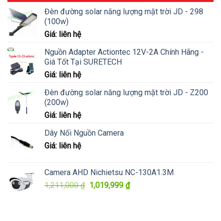
Đèn đường solar năng lượng mặt trời JD - 298
(100w)
Giá: liên hệ
Nguồn Adapter Actiontec 12V-2A Chính Hãng -
Giá Tốt Tại SURETECH
Giá: liên hệ
Đèn đường solar năng lượng mặt trời JD - Z200
(200w)
Giá: liên hệ
Dây Nối Nguồn Camera
Giá: liên hệ
Camera AHD Nichietsu NC-130A1.3M
Giá
Giá
1,211,000
₫
1,019,999
₫
gốc
hiện
là:
tại
1,211,000 ₫.
là: