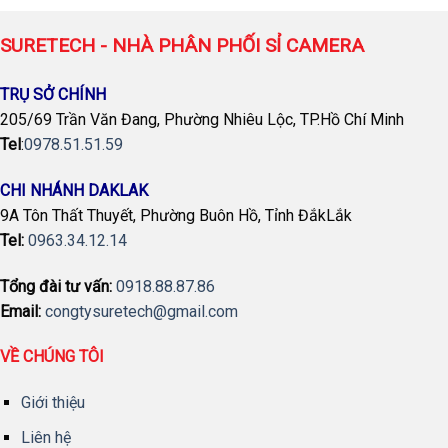
1,019,999 ₫.
SURETECH - NHÀ PHÂN PHỐI SỈ CAMERA
TRỤ SỞ CHÍNH
205/69 Trần Văn Đang, Phường Nhiêu Lộc, TP.Hồ Chí Minh
Tel
:
0978.51.51.59
CHI NHÁNH DAKLAK
9A Tôn Thất Thuyết, Phường Buôn Hồ, Tỉnh ĐắkLắk
Tel:
0963.34.12.14
Tổng đài tư vấn:
0918.88.87.86
Email:
congtysuretech@gmail.com
VỀ CHÚNG TÔI
Giới thiệu
Liên hệ