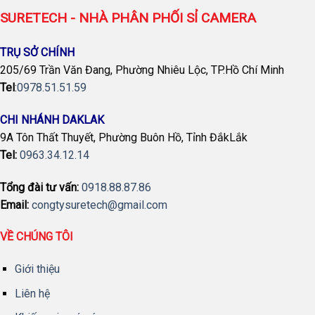
SURETECH - NHÀ PHÂN PHỐI SỈ CAMERA
TRỤ SỞ CHÍNH
205/69 Trần Văn Đang, Phường Nhiêu Lộc, TP.Hồ Chí Minh
Tel
:
0978.51.51.59
CHI NHÁNH DAKLAK
9A Tôn Thất Thuyết, Phường Buôn Hồ, Tỉnh ĐắkLắk
Tel:
0963.34.12.14
Tổng đài tư vấn:
0918.88.87.86
Email:
congtysuretech@gmail.com
VỀ CHÚNG TÔI
Giới thiệu
Liên hệ