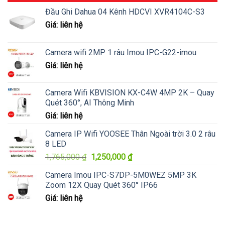
Đầu Ghi Dahua 04 Kênh HDCVI XVR4104C-S3
Giá: liên hệ
Camera wifi 2MP 1 râu Imou IPC-G22-imou
Giá: liên hệ
Camera Wifi KBVISION KX-C4W 4MP 2K – Quay
Quét 360°, AI Thông Minh
Giá: liên hệ
Camera IP Wifi YOOSEE Thân Ngoài trời 3.0 2 râu
8 LED
Giá
Giá
1,765,000
₫
1,250,000
₫
gốc
hiện
Camera Imou IPC-S7DP-5M0WEZ 5MP 3K
là:
tại
Zoom 12X Quay Quét 360° IP66
1,765,000 ₫.
là:
Giá: liên hệ
1,250,000 ₫.