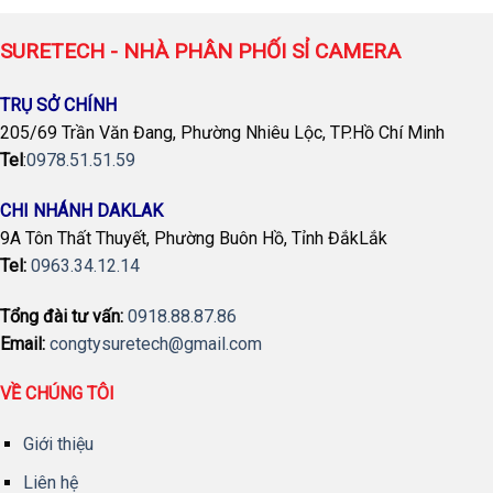
SURETECH - NHÀ PHÂN PHỐI SỈ CAMERA
TRỤ SỞ CHÍNH
205/69 Trần Văn Đang, Phường Nhiêu Lộc, TP.Hồ Chí Minh
Tel
:
0978.51.51.59
CHI NHÁNH DAKLAK
9A Tôn Thất Thuyết, Phường Buôn Hồ, Tỉnh ĐắkLắk
Tel:
0963.34.12.14
Tổng đài tư vấn:
0918.88.87.86
Email:
congtysuretech@gmail.com
VỀ CHÚNG TÔI
Giới thiệu
Liên hệ