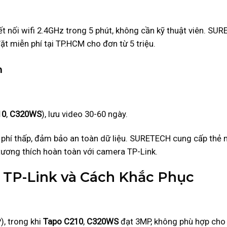
t nối wifi 2.4GHz trong 5 phút, không cần kỹ thuật viên. SU
ặt miễn phí tại TP.HCM cho đơn từ 5 triệu.
m
10
,
C320WS
), lưu video 30-60 ngày.
hi phí thấp, đảm bảo an toàn dữ liệu. SURETECH cung cấp thẻ 
tương thích hoàn toàn với camera TP-Link.
TP-Link và Cách Khắc Phục
), trong khi
Tapo C210
,
C320WS
đạt 3MP, không phù hợp cho