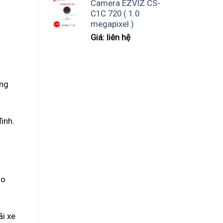
Camera EZVIZ CS-
C1C 720 ( 1.0
megapixel )
Giá: liên hệ
ằng
ình.
ho
i xe