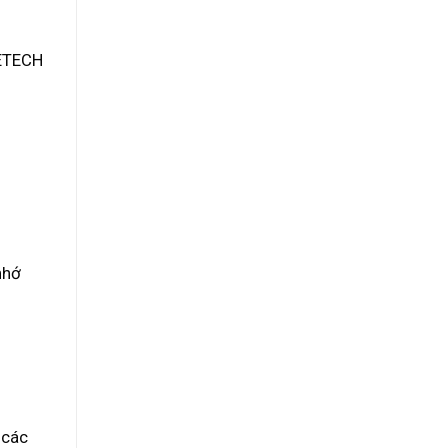
RETECH
nhớ
 các