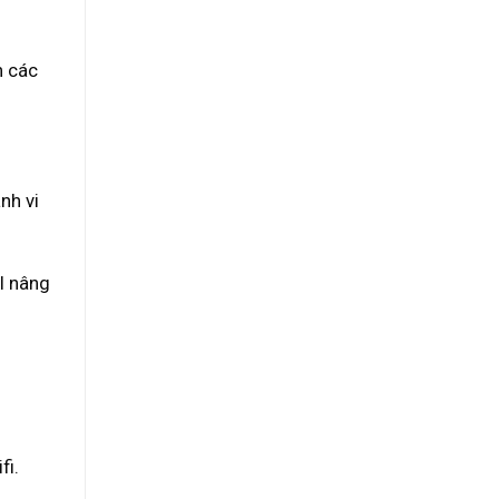
n các
nh vi
I nâng
fi.