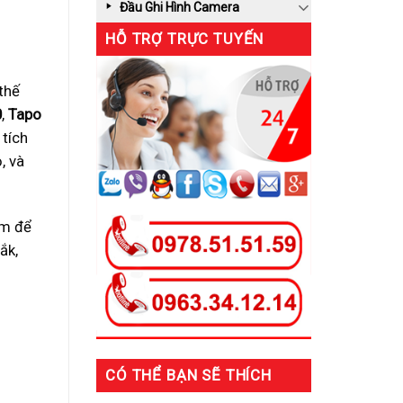
Đầu Ghi Hình Camera
HỖ TRỢ TRỰC TUYẾN
 thế
0
,
Tapo
 tích
, và
ểm để
ắk,
CÓ THỂ BẠN SẼ THÍCH