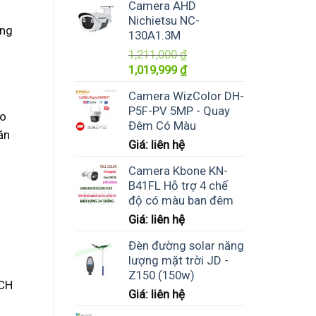
Camera AHD
Nichietsu NC-
ứng
130A1.3M
1,211,000
₫
Giá
Giá
1,019,999
₫
gốc
hiện
Camera WizColor DH-
là:
tại
P5F-PV 5MP - Quay
1,211,000 ₫.
là:
ảo
Đêm Có Màu
1,019,999 ₫.
ăn
Giá: liên hệ
Camera Kbone KN-
B41FL Hỗ trợ 4 chế
độ có màu ban đêm
Giá: liên hệ
Đèn đường solar năng
lượng mặt trời JD -
Z150 (150w)
ECH
Giá: liên hệ