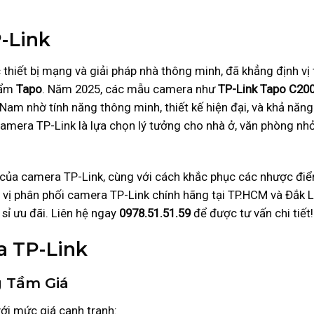
-Link
c thiết bị mạng và giải pháp nhà thông minh, đã khẳng định vị
hẩm
Tapo
. Năm 2025, các mẫu camera như
TP-Link Tapo C20
 Nam nhờ tính năng thông minh, thiết kế hiện đại, và khả năng
Camera TP-Link là lựa chọn lý tưởng cho nhà ở, văn phòng nhỏ
.
của camera TP-Link, cùng với cách khắc phục các nhược đi
n vị phân phối camera TP-Link chính hãng tại TP.HCM và Đắk L
sỉ ưu đãi. Liên hệ ngay
0978.51.51.59
để được tư vấn chi tiết!
a TP-Link
g Tầm Giá
với mức giá cạnh tranh: