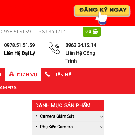
0978.51.51.59 - 0963.34.12.14
0
₫
0978.51.51.59
0963.34.12.14
Liên Hệ Đại Lý
Liên Hệ Công
Trình
M
DỊCH VỤ
LIÊN HỆ
CAMERA
DANH MỤC SẢN PHẨM
Camera Giám Sát
Phụ Kiện Camera