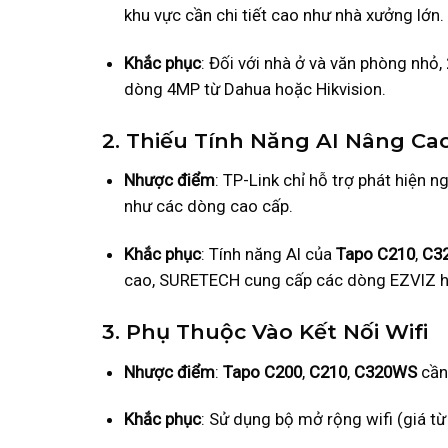
khu vực cần chi tiết cao như nhà xưởng lớn.
Khắc phục
: Đối với nhà ở và văn phòng nhỏ
dòng 4MP từ Dahua hoặc Hikvision.
2. Thiếu Tính Năng AI Nâng Ca
Nhược điểm
: TP-Link chỉ hỗ trợ phát hiện 
như các dòng cao cấp.
Khắc phục
: Tính năng AI của
Tapo C210
,
C3
cao, SURETECH cung cấp các dòng EZVIZ 
3. Phụ Thuộc Vào Kết Nối Wifi
Nhược điểm
:
Tapo C200
,
C210
,
C320WS
cần 
Khắc phục
: Sử dụng bộ mở rộng wifi (giá t