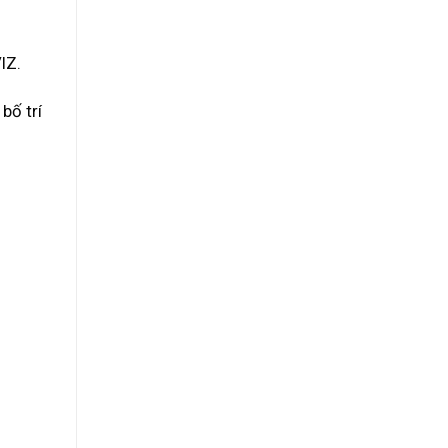
IZ.
bố trí