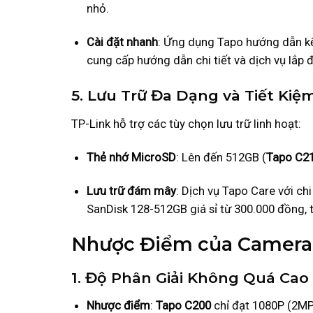
nhỏ.
Cài đặt nhanh
: Ứng dụng Tapo hướng dẫn kế
cung cấp hướng dẫn chi tiết và dịch vụ lắp đ
5. Lưu Trữ Đa Dạng và Tiết Kiệ
TP-Link hỗ trợ các tùy chọn lưu trữ linh hoạt:
Thẻ nhớ MicroSD
: Lên đến 512GB (
Tapo C2
Lưu trữ đám mây
: Dịch vụ Tapo Care với c
SanDisk 128-512GB giá sỉ từ 300.000 đồng, 
Nhược Điểm của Camera 
1. Độ Phân Giải Không Quá Cao
Nhược điểm
:
Tapo C200
chỉ đạt 1080P (2MP