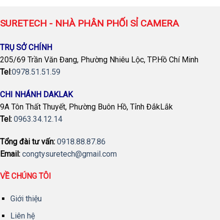
SURETECH - NHÀ PHÂN PHỐI SỈ CAMERA
TRỤ SỞ CHÍNH
205/69 Trần Văn Đang, Phường Nhiêu Lộc, TP.Hồ Chí Minh
Tel
:
0978.51.51.59
CHI NHÁNH DAKLAK
9A Tôn Thất Thuyết, Phường Buôn Hồ, Tỉnh ĐắkLắk
Tel:
0963.34.12.14
Tổng đài tư vấn:
0918.88.87.86
Email:
congtysuretech@gmail.com
VỀ CHÚNG TÔI
Giới thiệu
Liên hệ