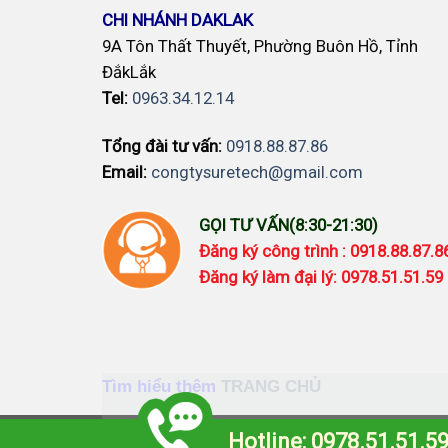
CHI NHÁNH DAKLAK
9A Tôn Thất Thuyết, Phường Buôn Hồ, Tỉnh
ĐắkLắk
Tel:
0963.34.12.14
Tổng đài tư vấn:
0918.88.87.86
Email:
congtysuretech@gmail.com
GỌI TƯ VẤN(8:30-21:30)
Đăng ký công trình : 0918.88.87.
Đăng ký làm đại lý: 0978.51.51.59
Tìm hiểu thêm
TRANG CHỦ
Camera imou
-
Camera Ezviz
-
Đèn Năng l
Hotline: 0978.51.51.5