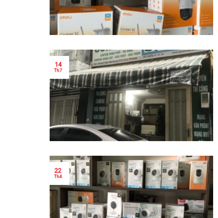
14
Th7
22
Th4