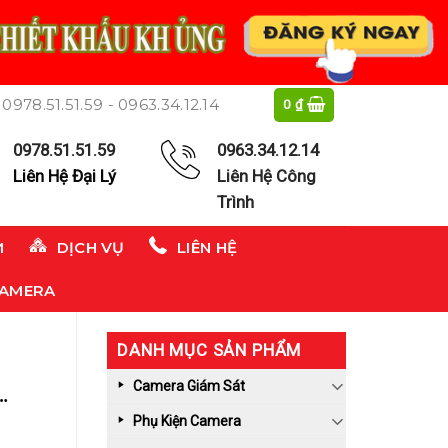
0978.51.51.59 - 0963.34.12.14
0
₫
0978.51.51.59
0963.34.12.14
Liên Hệ Đại Lý
Liên Hệ Công
Trình
M
DỊCH VỤ
LIÊN HỆ
CAMERA
DANH MỤC SẢN PHẨM
Camera Giám Sát
Phụ Kiện Camera