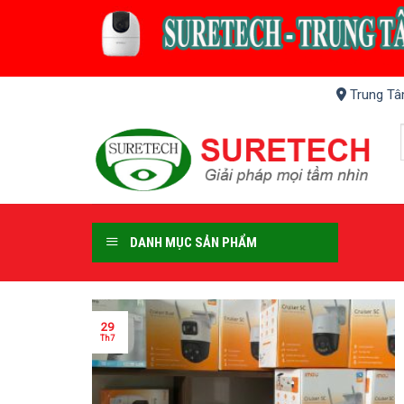
Skip
to
content
Trung Tâ
DANH MỤC SẢN PHẨM
29
Th7