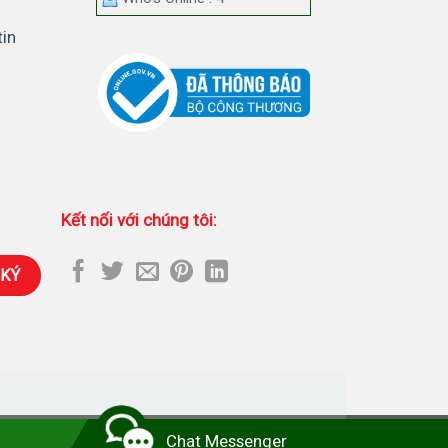
tin
Kết nối với chúng tôi:
hối Camera Imou
-
Lắp đặt camera tại nhà
Chat Messenger