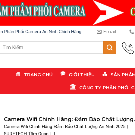
Email
m Phân Phối Camera An Ninh Chính Hãng
Tìm
kiếm:
TRANG CHỦ
GIỚI THIỆU
SẢN PHẨ
CÔNG TY PHÂN PHỐI 
Camera Wifi Chính Hãng: Đảm Bảo Chất Lượng
An Ninh 2025 | SURETECH
Camera Wifi Chính Hãng: Đảm Bảo Chất Lượng An Ninh 2025 |
SURETECH Tầm Quan [...]