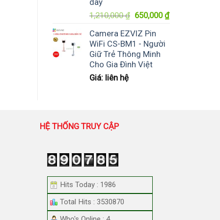
dây
Giá
Giá
1,210,000
₫
650,000
₫
gốc
hiện
Camera EZVIZ Pin
là:
tại
WiFi CS-BM1 - Người
1,210,000 ₫.
là:
Giữ Trẻ Thông Minh
650,000 ₫.
Cho Gia Đình Việt
Giá: liên hệ
HỆ THỐNG TRUY CẬP
Hits Today : 1986
Total Hits : 3530870
Who's Online : 4