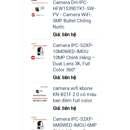
Camera DH-IPC-
HFW1539DTK1-SW-
PV - Camera WiFi
5MP Bullet Chống
Nước
Giá: liên hệ
Camera IPC-S2XP-
10M0WED-IMOU
10MP Chính Hãng –
Dual Lens 3K, Full
Color 360°
Giá: liên hệ
camera wifi kbone
KN-B21F 2.0 có màu
ban đêm full color
Giá: liên hệ
Camera IPC-S2XP-
6M0WED-IMOU 6MP