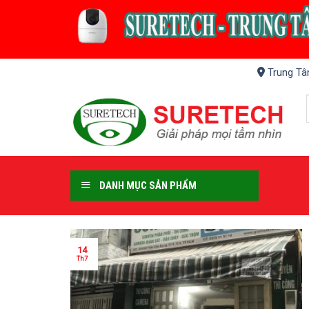
Skip
to
content
Trung Tâ
DANH MỤC SẢN PHẨM
14
Th7