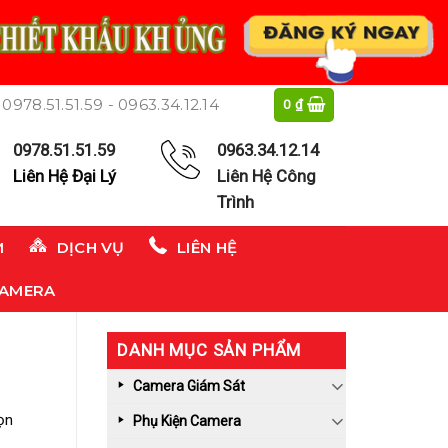
0978.51.51.59 - 0963.34.12.14
0
₫
0978.51.51.59
0963.34.12.14
Liên Hệ Đại Lý
Liên Hệ Công
Trình
M
DỊCH VỤ
LIÊN HỆ
CAMERA
DANH MỤC SẢN PHẨM
Camera Giám Sát
ọn
Phụ Kiện Camera