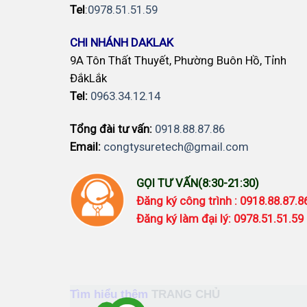
Tel
:
0978.51.51.59
CHI NHÁNH DAKLAK
9A Tôn Thất Thuyết, Phường Buôn Hồ, Tỉnh
ĐắkLắk
Tel:
0963.34.12.14
Tổng đài tư vấn:
0918.88.87.86
Email:
congtysuretech@gmail.com
GỌI TƯ VẤN(8:30-21:30)
Đăng ký công trình : 0918.88.87.
Đăng ký làm đại lý: 0978.51.51.59
Tìm hiểu thêm
TRANG CHỦ