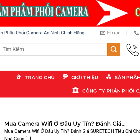
Email
m Phân Phối Camera An Ninh Chính Hãng
Tìm
kiếm:
TRANG CHỦ
GIỚI THIỆU
SẢN PHẨ
CÔNG TY PHÂN PHỐI 
Mua Camera Wifi Ở Đâu Uy Tín? Đánh Giá
SURETECH
Mua Camera Wifi Ở Đâu Uy Tín? Đánh Giá SURETECH Tiêu Chí Ch
Nhà Cung [...]