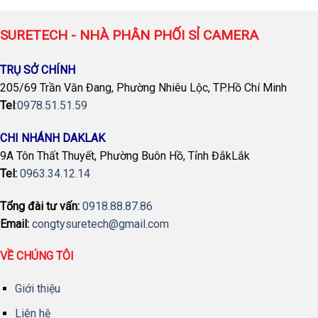
SURETECH - NHÀ PHÂN PHỐI SỈ CAMERA
TRỤ SỞ CHÍNH
205/69 Trần Văn Đang, Phường Nhiêu Lộc, TP.Hồ Chí Minh
Tel
:
0978.51.51.59
CHI NHÁNH DAKLAK
9A Tôn Thất Thuyết, Phường Buôn Hồ, Tỉnh ĐắkLắk
Tel:
0963.34.12.14
Tổng đài tư vấn:
0918.88.87.86
Email:
congtysuretech@gmail.com
VỀ CHÚNG TÔI
Giới thiệu
Liên hệ