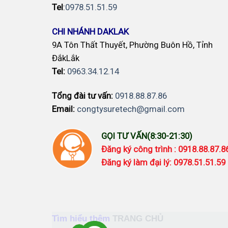
Tel
:
0978.51.51.59
CHI NHÁNH DAKLAK
9A Tôn Thất Thuyết, Phường Buôn Hồ, Tỉnh
ĐắkLắk
Tel:
0963.34.12.14
Tổng đài tư vấn:
0918.88.87.86
Email:
congtysuretech@gmail.com
GỌI TƯ VẤN(8:30-21:30)
Đăng ký công trình : 0918.88.87.
Đăng ký làm đại lý: 0978.51.51.59
Tìm hiểu thêm
TRANG CHỦ