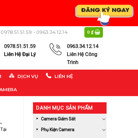
0978.51.51.59 - 0963.34.12.14
0
₫
0978.51.51.59
0963.34.12.14
Liên Hệ Đại Lý
Liên Hệ Công
Trình
M
DỊCH VỤ
LIÊN HỆ
CAMERA
DANH MỤC SẢN PHẨM
Camera Giám Sát
Tại
Phụ Kiện Camera