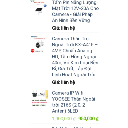
Tấm Pin Năng Lượng
Mặt Trời 12V-20A Cho
Camera - Giải Pháp
An Ninh Bền Vững
Giá: liên hệ
Camera Thân Trụ
Ngoài Trời KX-A41F –
4MP, Chuẩn Analog
HD, Tầm Hồng Ngoại
40m, Vỏ Kim Loại Bền
Bỉ, Giá Tốt, Lắp Đặt
Linh Hoạt Ngoài Trời
Giá: liên hệ
Camera IP Wifi
YOOSEE Thân Ngoài
trời 216S (2.0, 2
Anten) 6LED
Giá
Giá
1,900,000
₫
950,000
₫
gốc
hiện