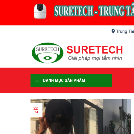
Skip
to
content
Trung Tâ
DANH MỤC SẢN PHẨM
22
Th4