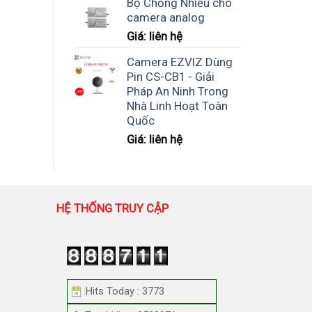
Bộ Chống Nhiễu cho
là:
tại
camera analog
1,900,000 ₫.
là:
Giá: liên hệ
950,000 ₫.
Camera EZVIZ Dùng
Pin CS-CB1 - Giải
Pháp An Ninh Trong
Nhà Linh Hoạt Toàn
Quốc
Giá: liên hệ
HỆ THỐNG TRUY CẬP
Hits Today : 3773