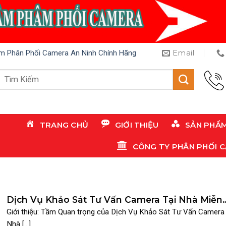
Email
m Phân Phối Camera An Ninh Chính Hãng
Tìm
kiếm:
TRANG CHỦ
GIỚI THIỆU
SẢN PHẨ
CÔNG TY PHÂN PHỐI 
Dịch Vụ Khảo Sát Tư Vấn Camera Tại Nhà Miễn
Phí TPHCM: Suretech Hỗ Trợ Tận Tâm
Giới thiệu: Tầm Quan trọng của Dịch Vụ Khảo Sát Tư Vấn Camera 
Nhà [...]