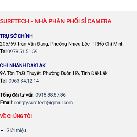
SURETECH - NHÀ PHÂN PHỐI SỈ CAMERA
TRỤ SỞ CHÍNH
205/69 Trần Văn Đang, Phường Nhiêu Lộc, TP.Hồ Chí Minh
Tel
:
0978.51.51.59
CHI NHÁNH DAKLAK
9A Tôn Thất Thuyết, Phường Buôn Hồ, Tỉnh ĐắkLắk
Tel:
0963.34.12.14
Tổng đài tư vấn:
0918.88.87.86
Email:
congtysuretech@gmail.com
VỀ CHÚNG TÔI
Giới thiệu