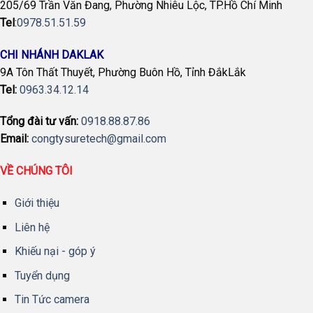
205/69 Trần Văn Đang, Phường Nhiêu Lộc, TP.Hồ Chí Minh
Tel
:
0978.51.51.59
CHI NHÁNH DAKLAK
9A Tôn Thất Thuyết, Phường Buôn Hồ, Tỉnh ĐắkLắk
Tel:
0963.34.12.14
Tổng đài tư vấn:
0918.88.87.86
Email:
congtysuretech@gmail.com
VỀ CHÚNG TÔI
Giới thiệu
Liên hệ
Khiếu nại - góp ý
Tuyển dụng
Tin Tức camera