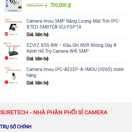
Giá
Giá
980,000
₫
720,000
₫
gốc
hiện
là:
tại
Camera Imou 5MP Năng Lượng Mặt Trời IPC-
980,000 ₫.
là:
B7ED-5M0TEA-EU/FSP14
720,000 ₫.
Giá: liên hệ
EZVIZ X5S-8W – Đầu Ghi NVR Không Dây 8
Kênh Hỗ Trợ Camera Wifi 5MP
Giá: liên hệ
Camera Imou IPC-A22EP-A-IMOU (H265) chính
hãng
Giá: liên hệ
SURETECH - NHÀ PHÂN PHỐI SỈ CAMERA
TRỤ SỞ CHÍNH