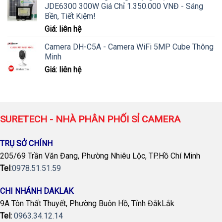
JDE6300 300W Giá Chỉ 1.350.000 VNĐ - Sáng
Bền, Tiết Kiệm!
Giá: liên hệ
Camera DH-C5A - Camera WiFi 5MP Cube Thông
Minh
Giá: liên hệ
SURETECH - NHÀ PHÂN PHỐI SỈ CAMERA
TRỤ SỞ CHÍNH
205/69 Trần Văn Đang, Phường Nhiêu Lộc, TP.Hồ Chí Minh
Tel
:
0978.51.51.59
CHI NHÁNH DAKLAK
9A Tôn Thất Thuyết, Phường Buôn Hồ, Tỉnh ĐắkLắk
Tel:
0963.34.12.14