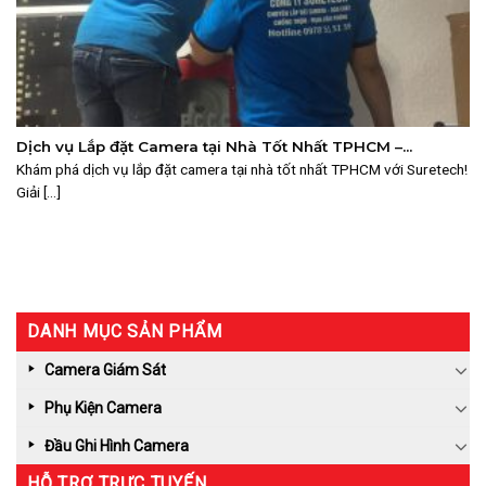
Dịch vụ Lắp đặt Camera tại Nhà Tốt Nhất TPHCM –
Suretech Đồng Hành Cùng An Ninh Doanh Nghiệp
Khám phá dịch vụ lắp đặt camera tại nhà tốt nhất TPHCM với Suretech!
Giải [...]
DANH MỤC SẢN PHẨM
Camera Giám Sát
Phụ Kiện Camera
Đầu Ghi Hình Camera
HỖ TRỢ TRỰC TUYẾN