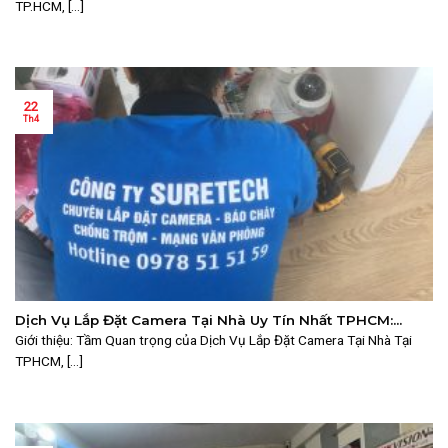
TP.HCM, [...]
22
Th4
Dịch Vụ Lắp Đặt Camera Tại Nhà Uy Tín Nhất TPHCM:
Suretech Giải Pháp An Ninh Hoàn Hảo
Giới thiệu: Tầm Quan trọng của Dịch Vụ Lắp Đặt Camera Tại Nhà Tại
TPHCM, [...]