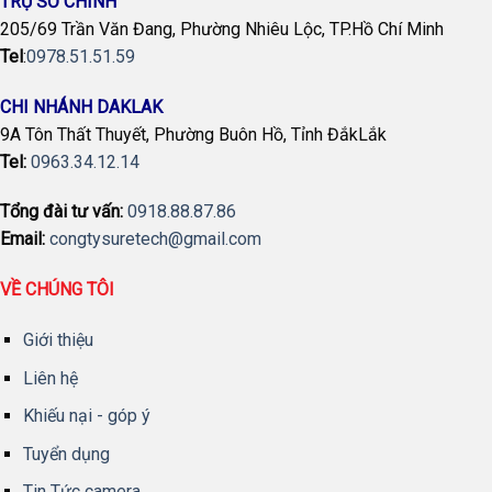
TRỤ SỞ CHÍNH
205/69 Trần Văn Đang, Phường Nhiêu Lộc, TP.Hồ Chí Minh
Tel
:
0978.51.51.59
CHI NHÁNH DAKLAK
9A Tôn Thất Thuyết, Phường Buôn Hồ, Tỉnh ĐắkLắk
Tel:
0963.34.12.14
Tổng đài tư vấn:
0918.88.87.86
Email:
congtysuretech@gmail.com
VỀ CHÚNG TÔI
Giới thiệu
Liên hệ
Khiếu nại - góp ý
Tuyển dụng
Tin Tức camera