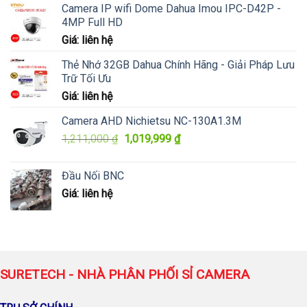
Camera IP wifi Dome Dahua Imou IPC-D42P -
4MP Full HD
Giá: liên hệ
Thẻ Nhớ 32GB Dahua Chính Hãng - Giải Pháp Lưu
Trữ Tối Ưu
Giá: liên hệ
Camera AHD Nichietsu NC-130A1.3M
Giá
Giá
1,211,000
₫
1,019,999
₫
gốc
hiện
là:
tại
Đầu Nối BNC
1,211,000 ₫.
là:
Giá: liên hệ
1,019,999 ₫.
SURETECH - NHÀ PHÂN PHỐI SỈ CAMERA