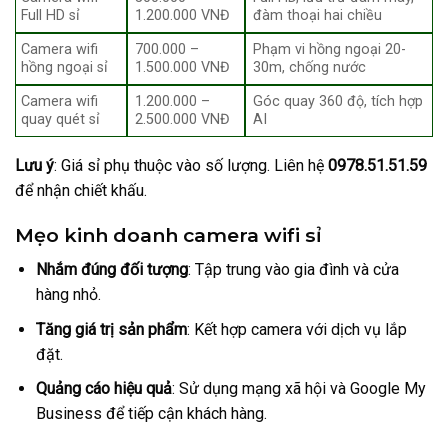
Full HD sỉ
1.200.000 VNĐ
đàm thoại hai chiều
Camera wifi
700.000 –
Phạm vi hồng ngoại 20-
hồng ngoại sỉ
1.500.000 VNĐ
30m, chống nước
Camera wifi
1.200.000 –
Góc quay 360 độ, tích hợp
quay quét sỉ
2.500.000 VNĐ
AI
Lưu ý
: Giá sỉ phụ thuộc vào số lượng. Liên hệ
0978.51.51.59
để nhận chiết khấu.
Mẹo kinh doanh camera wifi sỉ
Nhắm đúng đối tượng
: Tập trung vào gia đình và cửa
hàng nhỏ.
Tăng giá trị sản phẩm
: Kết hợp camera với dịch vụ lắp
đặt.
Quảng cáo hiệu quả
: Sử dụng mạng xã hội và Google My
Business để tiếp cận khách hàng.