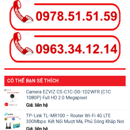
CÓ THỂ BẠN SẼ THÍCH
Camera EZVIZ CS-C1C-D0-1D2WFR (C1C
1080P) Full HD 2.0 Megapixel
Giá: liên hệ
TP-Link TL-MR100 – Router Wi-Fi 4G LTE
300Mbps: Kết Nối Mượt Mà, Phủ Sóng Khắp Nơi
Giá: liên hệ