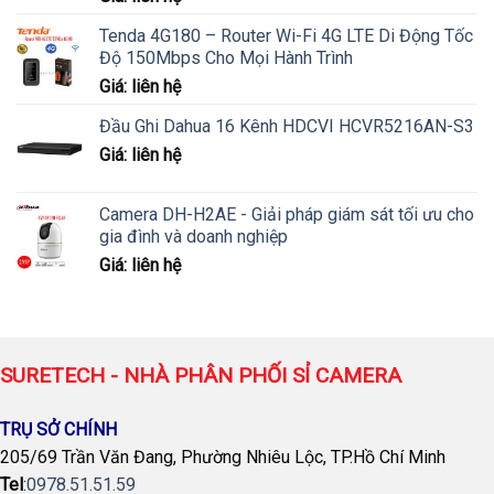
Tenda 4G180 – Router Wi-Fi 4G LTE Di Động Tốc
Độ 150Mbps Cho Mọi Hành Trình
Giá: liên hệ
Đầu Ghi Dahua 16 Kênh HDCVI HCVR5216AN-S3
Giá: liên hệ
Camera DH-H2AE - Giải pháp giám sát tối ưu cho
gia đình và doanh nghiệp
Giá: liên hệ
SURETECH - NHÀ PHÂN PHỐI SỈ CAMERA
TRỤ SỞ CHÍNH
205/69 Trần Văn Đang, Phường Nhiêu Lộc, TP.Hồ Chí Minh
Tel
:
0978.51.51.59