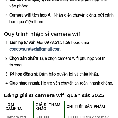
văn phòng.
Camera wifi tích hợp AI
: Nhận diện chuyển động, gửi cảnh
báo qua điện thoại.
Quy trình nhập sỉ camera wifi
Liên hệ tư vấn
: Gọi
0978.51.51.59
hoặc email
congtysuretech@gmail.com
.
Chọn sản phẩm
: Lựa chọn camera wifi phù hợp với thị
trường.
Ký hợp đồng sỉ
: Đảm bảo quyền lợi và chiết khấu.
Giao hàng nhanh
: Hỗ trợ vận chuyển an toàn, nhanh chóng.
Bảng giá sỉ camera wifi quan sát 2025
LOẠI
GIÁ SỈ THAM
CHI TIẾT SẢN PHẨM
CAMERA
KHẢO
Camera wifi
500.000 –
Full HD, lưu trữ đám mây,