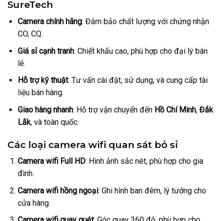
SureTech
Camera chính hãng
: Đảm bảo chất lượng với chứng nhận
CO, CQ.
Giá sỉ cạnh tranh
: Chiết khấu cao, phù hợp cho đại lý bán
lẻ.
Hỗ trợ kỹ thuật
: Tư vấn cài đặt, sử dụng, và cung cấp tài
liệu bán hàng.
Giao hàng nhanh
: Hỗ trợ vận chuyển đến
Hồ Chí Minh
,
Đắk
Lắk
, và toàn quốc.
Các loại camera wifi quan sát bỏ sỉ
Camera wifi Full HD
: Hình ảnh sắc nét, phù hợp cho gia
đình.
Camera wifi hồng ngoại
: Ghi hình ban đêm, lý tưởng cho
cửa hàng.
Camera wifi quay quét
: Góc quay 360 độ, phù hợp cho