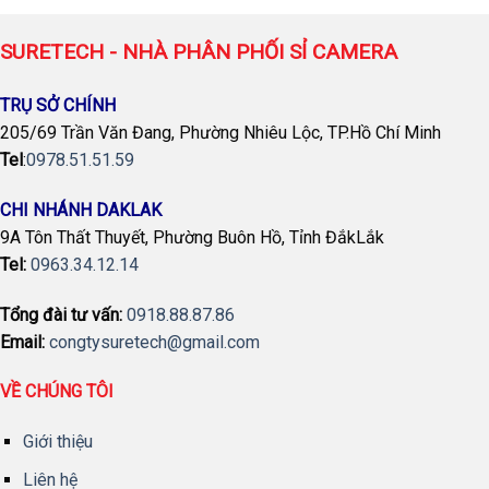
SURETECH - NHÀ PHÂN PHỐI SỈ CAMERA
TRỤ SỞ CHÍNH
205/69 Trần Văn Đang, Phường Nhiêu Lộc, TP.Hồ Chí Minh
Tel
:
0978.51.51.59
CHI NHÁNH DAKLAK
9A Tôn Thất Thuyết, Phường Buôn Hồ, Tỉnh ĐắkLắk
Tel:
0963.34.12.14
Tổng đài tư vấn:
0918.88.87.86
Email:
congtysuretech@gmail.com
VỀ CHÚNG TÔI
Giới thiệu
Liên hệ