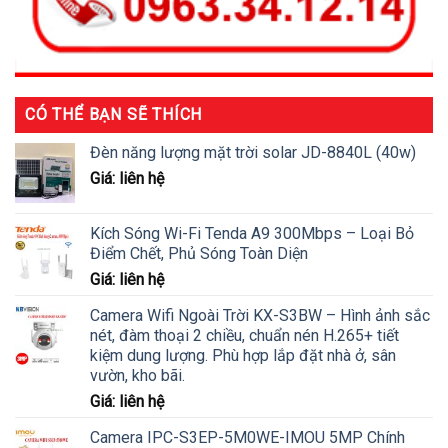
CÓ THỂ BẠN SẼ THÍCH
Đèn năng lượng mặt trời solar JD-8840L (40w)
Giá: liên hệ
Kích Sóng Wi-Fi Tenda A9 300Mbps – Loại Bỏ
Điểm Chết, Phủ Sóng Toàn Diện
Giá: liên hệ
Camera Wifi Ngoài Trời KX-S3BW – Hình ảnh sắc
nét, đàm thoại 2 chiều, chuẩn nén H.265+ tiết
kiệm dung lượng. Phù hợp lắp đặt nhà ở, sân
vườn, kho bãi.
Giá: liên hệ
Camera IPC-S3EP-5M0WE-IMOU 5MP Chính