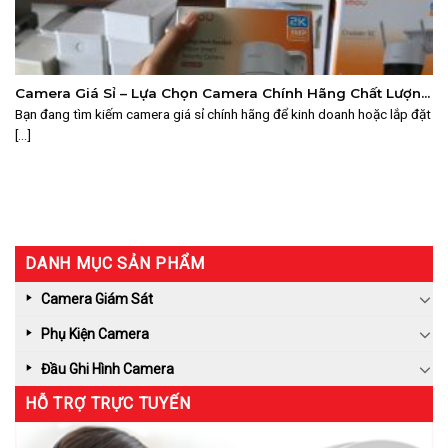
Camera Giá Sỉ – Lựa Chọn Camera Chính Hãng Chất Lượng
Tại Suretech
Bạn đang tìm kiếm camera giá sỉ chính hãng để kinh doanh hoặc lắp đặt
[...]
DANH MỤC SẢN PHẨM
Camera Giám Sát
Phụ Kiện Camera
Đầu Ghi Hình Camera
HỖ TRỢ TRỰC TUYẾN