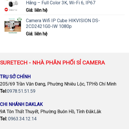
Hãng – Full Color 3K, Wi-Fi 6, IP67
Giá: liên hệ
Camera Wifi IP Cube HIKVISION DS-
2CD2421G0-IW 1080p
Giá: liên hệ
SURETECH - NHÀ PHÂN PHỐI SỈ CAMERA
TRỤ SỞ CHÍNH
205/69 Trần Văn Đang, Phường Nhiêu Lộc, TP.Hồ Chí Minh
Tel
:
0978.51.51.59
CHI NHÁNH DAKLAK
9A Tôn Thất Thuyết, Phường Buôn Hồ, Tỉnh ĐắkLắk
Tel:
0963.34.12.14