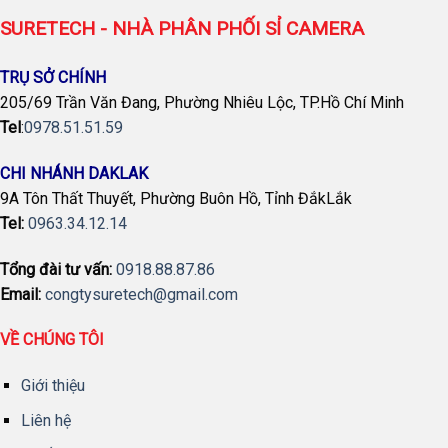
SURETECH - NHÀ PHÂN PHỐI SỈ CAMERA
TRỤ SỞ CHÍNH
205/69 Trần Văn Đang, Phường Nhiêu Lộc, TP.Hồ Chí Minh
Tel
:
0978.51.51.59
CHI NHÁNH DAKLAK
9A Tôn Thất Thuyết, Phường Buôn Hồ, Tỉnh ĐắkLắk
Tel:
0963.34.12.14
Tổng đài tư vấn:
0918.88.87.86
Email:
congtysuretech@gmail.com
VỀ CHÚNG TÔI
Giới thiệu
Liên hệ