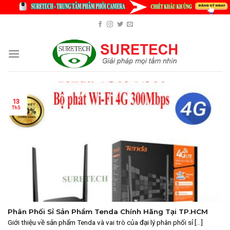
Skip
to
content
13
Th5
Phân Phối Sỉ Sản Phẩm Tenda Chính Hãng Tại TP.HCM
Giới thiệu về sản phẩm Tenda và vai trò của đại lý phân phối sỉ [...]