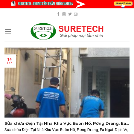
Skip
to
content
14
Th7
Sửa chữa Điện Tại Nhà Khu Vực Buôn Hồ, Pơng Drang, Ea
Ngai: Dịch Vụ Chuyên Nghiệp 2025 | SURETECH
Sửa chữa Điện Tại Nhà Khu Vực Buôn Hồ, Pơng Drang, Ea Ngai: Dịch Vụ