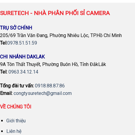
950,000 ₫.
SURETECH - NHÀ PHÂN PHỐI SỈ CAMERA
TRỤ SỞ CHÍNH
205/69 Trần Văn Đang, Phường Nhiêu Lộc, TP.Hồ Chí Minh
Tel
:
0978.51.51.59
CHI NHÁNH DAKLAK
9A Tôn Thất Thuyết, Phường Buôn Hồ, Tỉnh ĐắkLắk
Tel:
0963.34.12.14
Tổng đài tư vấn:
0918.88.87.86
Email:
congtysuretech@gmail.com
VỀ CHÚNG TÔI
Giới thiệu
Liên hệ