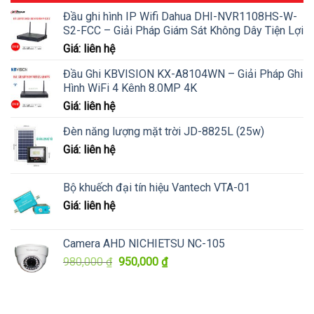
Đầu ghi hình IP Wifi Dahua DHI-NVR1108HS-W-
S2-FCC – Giải Pháp Giám Sát Không Dây Tiện Lợi
Giá: liên hệ
Đầu Ghi KBVISION KX-A8104WN – Giải Pháp Ghi
Hình WiFi 4 Kênh 8.0MP 4K
Giá: liên hệ
Đèn năng lượng mặt trời JD-8825L (25w)
Giá: liên hệ
Bộ khuếch đại tín hiệu Vantech VTA-01
Giá: liên hệ
Camera AHD NICHIETSU NC-105
Giá
Giá
980,000
₫
950,000
₫
gốc
hiện
là:
tại
980,000 ₫.
là: