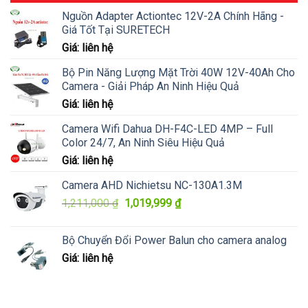
Nguồn Adapter Actiontec 12V-2A Chính Hãng -
Giá Tốt Tại SURETECH
Giá: liên hệ
Bộ Pin Năng Lượng Mặt Trời 40W 12V-40Ah Cho
Camera - Giải Pháp An Ninh Hiệu Quả
Giá: liên hệ
Camera Wifi Dahua DH-F4C-LED 4MP – Full
Color 24/7, An Ninh Siêu Hiệu Quả
Giá: liên hệ
Camera AHD Nichietsu NC-130A1.3M
Giá
Giá
1,211,000
₫
1,019,999
₫
gốc
hiện
là:
tại
Bộ Chuyển Đổi Power Balun cho camera analog
1,211,000 ₫.
là:
Giá: liên hệ
1,019,999 ₫.