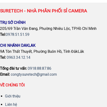
SURETECH - NHÀ PHÂN PHỐI SỈ CAMERA
TRỤ SỞ CHÍNH
205/69 Trần Văn Đang, Phường Nhiêu Lộc, TP.Hồ Chí Minh
Tel
:
0978.51.51.59
CHI NHÁNH DAKLAK
9A Tôn Thất Thuyết, Phường Buôn Hồ, Tỉnh ĐắkLắk
Tel:
0963.34.12.14
Tổng đài tư vấn:
0918.88.87.86
Email:
congtysuretech@gmail.com
VỀ CHÚNG TÔI
Giới thiệu
Liên hệ