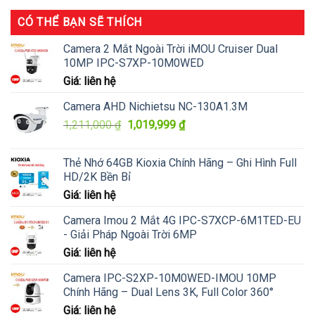
CÓ THỂ BẠN SẼ THÍCH
Camera 2 Mắt Ngoài Trời iMOU Cruiser Dual
10MP IPC-S7XP-10M0WED
Giá: liên hệ
Camera AHD Nichietsu NC-130A1.3M
Giá
Giá
1,211,000
₫
1,019,999
₫
gốc
hiện
là:
tại
Thẻ Nhớ 64GB Kioxia Chính Hãng – Ghi Hình Full
1,211,000 ₫.
là:
HD/2K Bền Bỉ
1,019,999 ₫.
Giá: liên hệ
Camera Imou 2 Mắt 4G IPC-S7XCP-6M1TED-EU
- Giải Pháp Ngoài Trời 6MP
Giá: liên hệ
Camera IPC-S2XP-10M0WED-IMOU 10MP
Chính Hãng – Dual Lens 3K, Full Color 360°
Giá: liên hệ