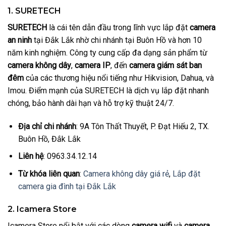
1. SURETECH
SURETECH
là cái tên dẫn đầu trong lĩnh vực lắp đặt
camera
an ninh
tại Đắk Lắk nhờ chi nhánh tại Buôn Hồ và hơn 10
năm kinh nghiệm. Công ty cung cấp đa dạng sản phẩm từ
camera không dây
,
camera IP
, đến
camera giám sát ban
đêm
của các thương hiệu nổi tiếng như Hikvision, Dahua, và
Imou. Điểm mạnh của SURETECH là dịch vụ lắp đặt nhanh
chóng, bảo hành dài hạn và hỗ trợ kỹ thuật 24/7.
Địa chỉ chi nhánh
: 9A Tôn Thất Thuyết, P. Đạt Hiếu 2, TX.
Buôn Hồ, Đắk Lắk
Liên hệ
: 0963.34.12.14
Từ khóa liên quan
:
Camera không dây giá rẻ
,
Lắp đặt
camera gia đình tại Đắk Lắk
2. Icamera Store
Icamera Store nổi bật với các dòng
camera wifi
và
camera