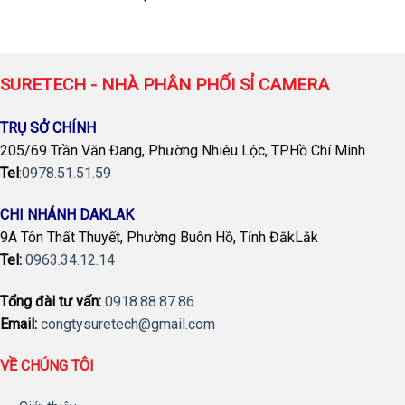
SURETECH - NHÀ PHÂN PHỐI SỈ CAMERA
TRỤ SỞ CHÍNH
205/69 Trần Văn Đang, Phường Nhiêu Lộc, TP.Hồ Chí Minh
Tel
:
0978.51.51.59
CHI NHÁNH DAKLAK
9A Tôn Thất Thuyết, Phường Buôn Hồ, Tỉnh ĐắkLắk
Tel:
0963.34.12.14
Tổng đài tư vấn:
0918.88.87.86
Email:
congtysuretech@gmail.com
VỀ CHÚNG TÔI