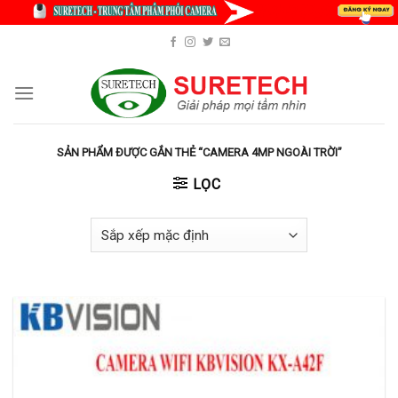
Skip
to
content
SẢN PHẨM ĐƯỢC GẮN THẺ “CAMERA 4MP NGOÀI TRỜI”
LỌC