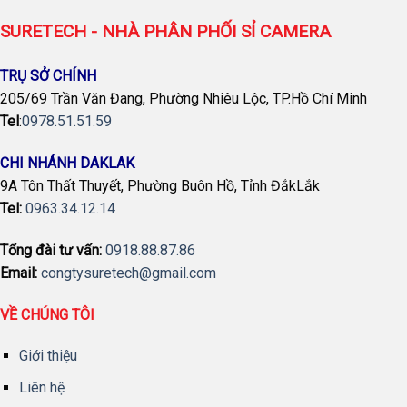
SURETECH - NHÀ PHÂN PHỐI SỈ CAMERA
TRỤ SỞ CHÍNH
205/69 Trần Văn Đang, Phường Nhiêu Lộc, TP.Hồ Chí Minh
Tel
:
0978.51.51.59
CHI NHÁNH DAKLAK
9A Tôn Thất Thuyết, Phường Buôn Hồ, Tỉnh ĐắkLắk
Tel:
0963.34.12.14
Tổng đài tư vấn:
0918.88.87.86
Email:
congtysuretech@gmail.com
VỀ CHÚNG TÔI
Giới thiệu
Liên hệ