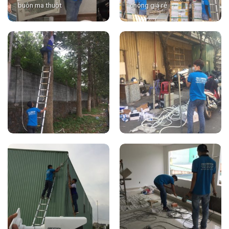
buôn ma thuột
chóng giá rẻ