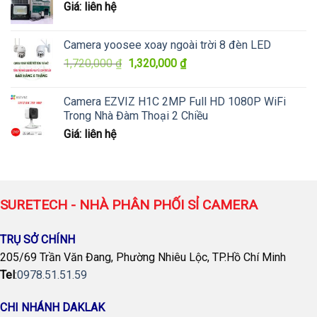
Giá: liên hệ
Camera yoosee xoay ngoài trời 8 đèn LED
Giá
Giá
1,720,000
₫
1,320,000
₫
gốc
hiện
là:
tại
Camera EZVIZ H1C 2MP Full HD 1080P WiFi
1,720,000 ₫.
là:
Trong Nhà Đàm Thoại 2 Chiều
1,320,000 ₫.
Giá: liên hệ
SURETECH - NHÀ PHÂN PHỐI SỈ CAMERA
TRỤ SỞ CHÍNH
205/69 Trần Văn Đang, Phường Nhiêu Lộc, TP.Hồ Chí Minh
Tel
:
0978.51.51.59
CHI NHÁNH DAKLAK