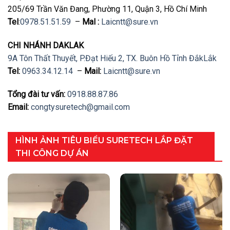
205/69 Trần Văn Đang, Phường 11, Quận 3, Hồ Chí Minh
Tel
:
0978.51.51.59
–
Mal :
Laicntt@sure.vn
CHI NHÁNH DAKLAK
9A Tôn Thất Thuyết, P.Đạt Hiếu 2, TX. Buôn Hồ Tỉnh ĐắkLắk
Tel:
0963.34.12.14
–
Mail:
Laicntt@sure.vn
Tổng đài tư vấn:
0918.88.87.86
Email:
congtysuretech@gmail.com
HÌNH ẢNH TIÊU BIỂU SURETECH LẮP ĐẶT
THI CÔNG DỰ ÁN