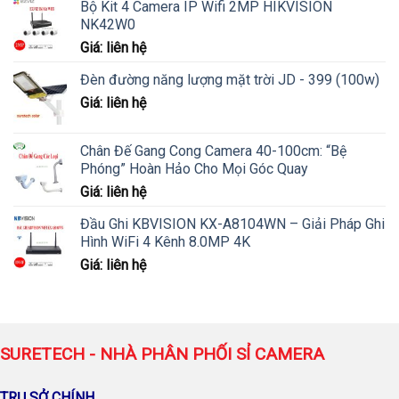
Bộ Kit 4 Camera IP Wifi 2MP HIKVISION
NK42W0
Giá: liên hệ
Đèn đường năng lượng mặt trời JD - 399 (100w)
Giá: liên hệ
Chân Đế Gang Cong Camera 40-100cm: “Bệ
Phóng” Hoàn Hảo Cho Mọi Góc Quay
Giá: liên hệ
Đầu Ghi KBVISION KX-A8104WN – Giải Pháp Ghi
Hình WiFi 4 Kênh 8.0MP 4K
Giá: liên hệ
SURETECH - NHÀ PHÂN PHỐI SỈ CAMERA
TRỤ SỞ CHÍNH