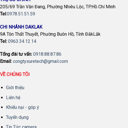
205/69 Trần Văn Đang, Phường Nhiêu Lộc, TP.Hồ Chí Minh
Tel
:
0978.51.51.59
CHI NHÁNH DAKLAK
9A Tôn Thất Thuyết, Phường Buôn Hồ, Tỉnh ĐắkLắk
Tel:
0963.34.12.14
Tổng đài tư vấn:
0918.88.87.86
Email:
congtysuretech@gmail.com
VỀ CHÚNG TÔI
Giới thiệu
Liên hệ
Khiếu nại - góp ý
Tuyển dụng
Tin Tức camera