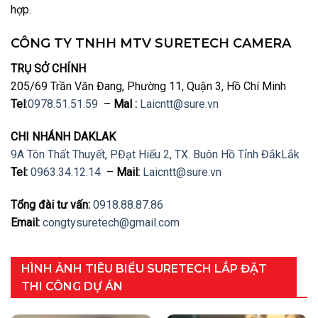
hợp.
CÔNG TY TNHH MTV SURETECH CAMERA
TRỤ SỞ CHÍNH
205/69 Trần Văn Đang, Phường 11, Quận 3, Hồ Chí Minh
Tel
:
0978.51.51.59
–
Mal :
Laicntt@sure.vn
CHI NHÁNH DAKLAK
9A Tôn Thất Thuyết, P.Đạt Hiếu 2, TX. Buôn Hồ Tỉnh ĐắkLắk
Tel:
0963.34.12.14
–
Mail:
Laicntt@sure.vn
Tổng đài tư vấn:
0918.88.87.86
Email:
congtysuretech@gmail.com
HÌNH ẢNH TIÊU BIỂU SURETECH LẮP ĐẶT
THI CÔNG DỰ ÁN