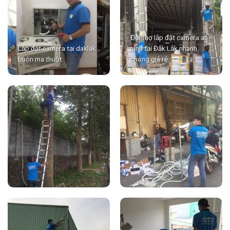
Đội thợ lắp đặt camera an
Lắp đặt camera tại daklak
ninh tại Đắk Lắk nhanh
buôn ma thuột
chóng giá rẻ