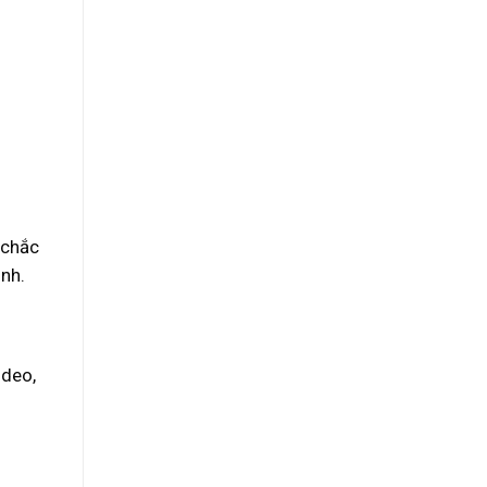
 chắc
ình.
ideo,