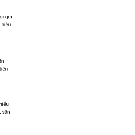
ọi gia
 hiệu
ến
tiện
 hiểu
, sân