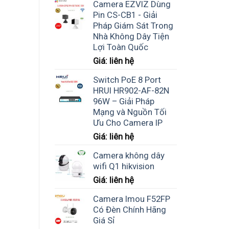
Camera EZVIZ Dùng
Pin CS-CB1 - Giải
Pháp Giám Sát Trong
Nhà Không Dây Tiện
Lợi Toàn Quốc
Giá: liên hệ
Switch PoE 8 Port
HRUI HR902-AF-82N
96W – Giải Pháp
Mạng và Nguồn Tối
Ưu Cho Camera IP
Giá: liên hệ
Camera không dây
wifi Q1 hikvision
Giá: liên hệ
Camera Imou F52FP
Có Đèn Chính Hãng
Giá Sỉ