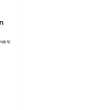
ôn
ợp lý: