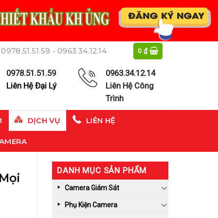
0978.51.51.59 - 0963.34.12.14
0
₫
0978.51.51.59
0963.34.12.14
Liên Hệ Đại Lý
Liên Hệ Công
Trình
M
DỊCH VỤ
LIÊN HỆ
CAMERA
DANH MỤC SẢN PHẨM
 Mọi
Camera Giám Sát
Phụ Kiện Camera