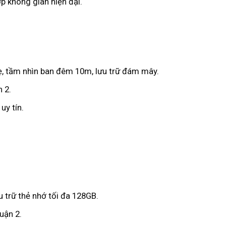
ợp không gian hiện đại.
hẹ, tầm nhìn ban đêm 10m, lưu trữ đám mây.
 2.
uy tín.
ưu trữ thẻ nhớ tối đa 128GB.
Quận 2.