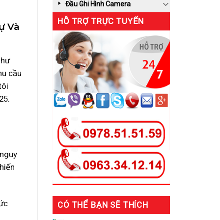
Đầu Ghi Hình Camera
HỖ TRỢ TRỰC TUYẾN
ự Và
như
nhu cầu
tôi
25.
 nguy
khiến
hức
CÓ THỂ BẠN SẼ THÍCH