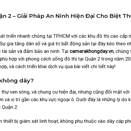
 2 – Giải Pháp An Ninh Hiện Đại Cho Biệt Th
hát triển nhanh chóng tại TP.HCM với các khu đô thị cao cấp 
. Sự gia tăng dân số và giá trị bất động sản tại đây kéo theo 
 tài sản và đảm bảo an ninh. Tại
camerakhongday.vn
, chúng 
i, phù hợp với phong cách sống đô thị tại Quận 2 trong năm 20
p, và cách triển khai dịch vụ qua bài viết chi tiết này!
 không dây?
t thự ven sông, và chung cư hiện đại, nhưng cũng đối mặt với
 và vị trí gần các khu vực ngoại ô. Dưới đây là những lý do 
i Quận 2:
n thiết bị giám sát linh hoạt, không phụ thuộc vào dây cáp p