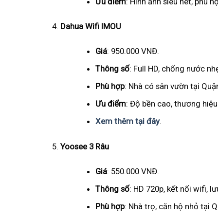
Ưu điểm
: Hình ảnh siêu nét, phù h
Dahua Wifi IMOU
Giá
: 950.000 VNĐ.
Thông số
: Full HD, chống nước n
Phù hợp
: Nhà có sân vườn tại Quận
Ưu điểm
: Độ bền cao, thương hiệu 
Xem thêm tại đây
.
Yoosee 3 Râu
Giá
: 550.000 VNĐ.
Thông số
: HD 720p, kết nối wifi, l
Phù hợp
: Nhà trọ, căn hộ nhỏ tại 