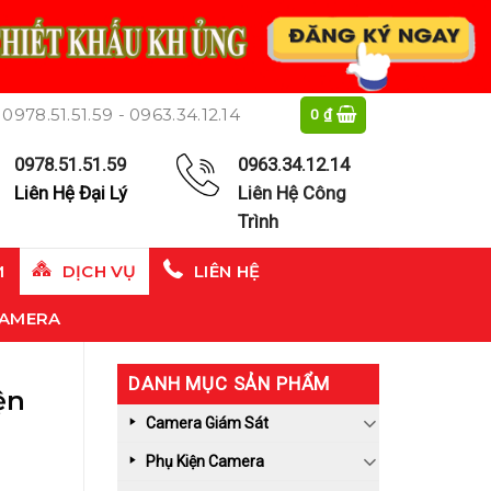
0978.51.51.59 - 0963.34.12.14
0
₫
0978.51.51.59
0963.34.12.14
Liên Hệ Đại Lý
Liên Hệ Công
Trình
M
DỊCH VỤ
LIÊN HỆ
CAMERA
DANH MỤC SẢN PHẨM
ện
Camera Giám Sát
Phụ Kiện Camera