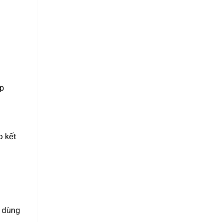
pp
o kết
u dùng