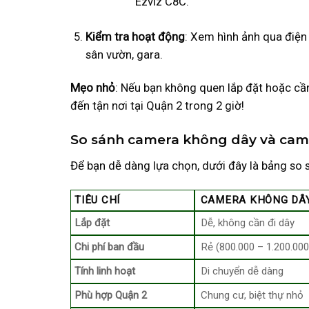
Ezviz C8C.
Kiểm tra hoạt động
: Xem hình ảnh qua điện
sân vườn, gara.
Mẹo nhỏ
: Nếu bạn không quen lắp đặt hoặc cầ
đến tận nơi tại Quận 2 trong 2 giờ!
So sánh camera không dây và came
Để bạn dễ dàng lựa chọn, dưới đây là bảng so s
TIÊU CHÍ
CAMERA KHÔNG DÂ
Lắp đặt
Dễ, không cần đi dây
Chi phí ban đầu
Rẻ (800.000 – 1.200.00
Tính linh hoạt
Di chuyển dễ dàng
Phù hợp Quận 2
Chung cư, biệt thự nhỏ