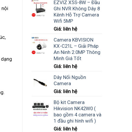
EZVIZ X5S-8W – Đầu
 nội
Ghi NVR Không Dây 8
Kênh Hỗ Trợ Camera
Wifi 5MP
Giá: liên hệ
úc,
Camera KBVISION
KX-C21L – Giải Pháp
An Ninh 2.0MP Thông
Minh Giá Tốt
a dạng
Giá: liên hệ
Dây Nối Nguồn
Camera
Giá: liên hệ
ng.
Bộ kit Camera
Hikvision NK42W0 (
bao gồm 4 camera và
1 đầu ghi hình wifi )
Giá: liên hệ