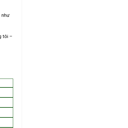
t như
 tôi –