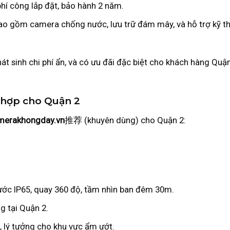
phí công lắp đặt, bảo hành 2 năm.
bao gồm camera chống nước, lưu trữ đám mây, và hỗ trợ kỹ t
t sinh chi phí ẩn, và có ưu đãi đặc biệt cho khách hàng Quận
hợp cho Quận 2
merakhongday.vn
推荐 (khuyên dùng) cho Quận 2:
nước IP65, quay 360 độ, tầm nhìn ban đêm 30m.
ng tại Quận 2.
i, lý tưởng cho khu vực ẩm ướt.