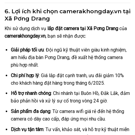
6. Lợi ích khi chọn camerakhongday.vn tại
Xã Pơng Drang
Khi sử dụng dịch vụ
lắp đặt camera tại Xã Pơng Drang
của
camerakhongday.vn
, bạn sẽ nhận được:
Giải pháp tối ưu
: Đội ngũ kỹ thuật viên giàu kinh nghiệm,
am hiểu địa bàn Pơng Drang, đề xuất hệ thống camera
phù hợp nhất.
Chi phí hợp lý
: Giá lắp đặt cạnh tranh, ưu đãi giảm 10%
cho khách hàng đặt hàng trong tháng 6/2025.
Hỗ trợ nhanh chóng
: Chi nhánh tại Buôn Hồ, Đắk Lắk, đảm
bảo phản hồi và xử lý sự cố trong vòng 24 giờ.
Sản phẩm đa dạng
: Từ camera wifi giá rẻ đến hệ thống
camera có dây cao cấp, đáp ứng mọi nhu cầu.
Dịch vụ tận tâm
: Tư vấn, khảo sát, và hỗ trợ kỹ thuật miễn