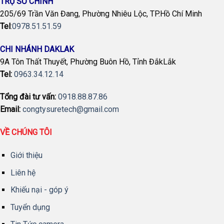
TRỤ SỞ CHÍNH
205/69 Trần Văn Đang, Phường Nhiêu Lộc, TP.Hồ Chí Minh
Tel
:
0978.51.51.59
CHI NHÁNH DAKLAK
9A Tôn Thất Thuyết, Phường Buôn Hồ, Tỉnh ĐắkLắk
Tel:
0963.34.12.14
Tổng đài tư vấn:
0918.88.87.86
Email:
congtysuretech@gmail.com
VỀ CHÚNG TÔI
Giới thiệu
Liên hệ
Khiếu nại - góp ý
Tuyển dụng