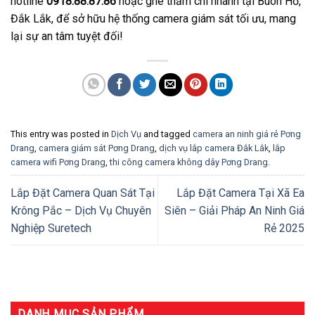
hotline
0918.88.87.86
hoặc ghé thăm chi nhánh tại Buôn Hồ,
Đắk Lắk, để sở hữu hệ thống camera giám sát tối ưu, mang
lại sự an tâm tuyệt đối!
This entry was posted in
Dịch Vụ
and tagged
camera an ninh giá rẻ Pơng
Drang
,
camera giám sát Pơng Drang
,
dịch vụ lắp camera Đắk Lắk
,
lắp
camera wifi Pơng Drang
,
thi công camera không dây Pơng Drang
.
Lắp Đặt Camera Quan Sát Tại
Lắp Đặt Camera Tại Xã Ea
Krông Pắc – Dịch Vụ Chuyên
Siên – Giải Pháp An Ninh Giá
Nghiệp Suretech
Rẻ 2025
DANH MỤC SẢN PHẨM