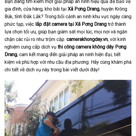
Bạn đang tìm kiếm một giải pháp an ninh hiệu quả để bảo vệ
gia đình, cửa hàng, kho bãi tại
Xã Pơng Drang
, huyện Krông
Búk, tỉnh Đắk Lắk? Trong bối cảnh an ninh khu vực ngày càng
phức tạp, việc
lắp đặt camera tại Xã Pơng Drang
trở thành
lựa chọn tối ưu, giúp bạn giám sát mọi lúc, mọi nơi và ngăn
chặn các rủi ro như trộm cắp.
camerakhongday.vn
, với kinh
nghiệm cung cấp dịch vụ
thi công camera không dây Pơng
Drang
, cam kết mang đến giải pháp an ninh hiện đại, tiết
kiệm và phù hợp với nhu cầu địa phương. Hãy cùng khám phá
chi tiết về dịch vụ này trong bài viết dưới đây!