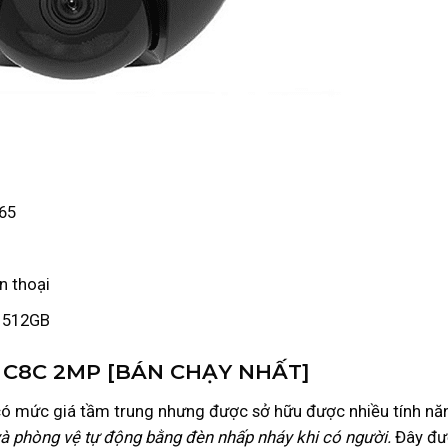
65
n thoại
a 512GB
IZ C8C 2MP [BÁN CHẠY NHẤT]
ó mức giá tầm trung nhưng được sở hữu được nhiều tính nă
à phòng vệ tự động bằng đèn nhấp nháy khi có người.
Đây đư