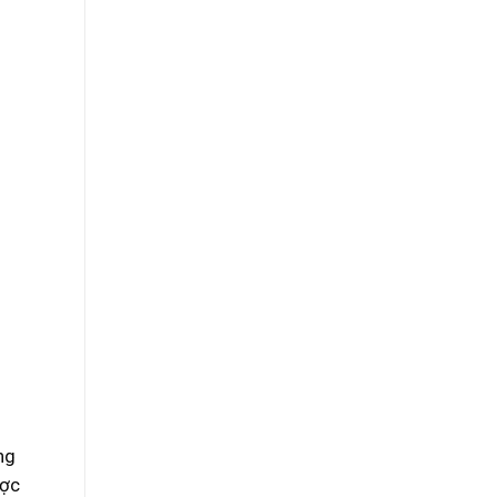
ng
ợc