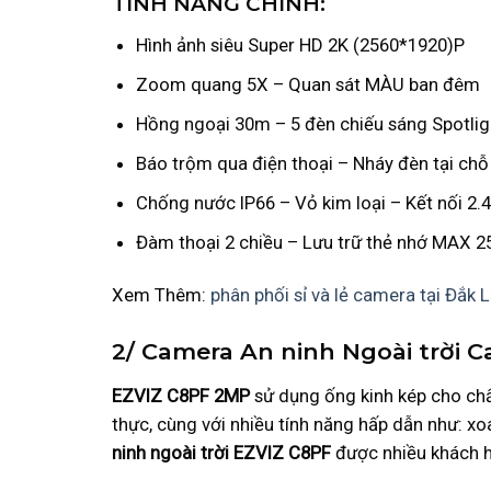
TÍNH NĂNG CHÍNH:
Hình ảnh siêu Super HD 2K (2560*1920)P
Zoom quang 5X – Quan sát MÀU ban đêm
Hồng ngoại 30m – 5 đèn chiếu sáng Spotlig
Báo trộm qua điện thoại – Nháy đèn tại chỗ
Chống nước IP66 – Vỏ kim loại – Kết nối 2
Đàm thoại 2 chiều – Lưu trữ thẻ nhớ MAX 
Xem Thêm:
phân phối sỉ và lẻ camera tại Đắk 
2/ Camera An ninh Ngoài trời
EZVIZ C8PF 2MP
sử dụng ống kinh kép cho chấ
thực, cùng với nhiều tính năng hấp dẫn như: x
ninh ngoài trời EZVIZ C8PF
được nhiều khách h