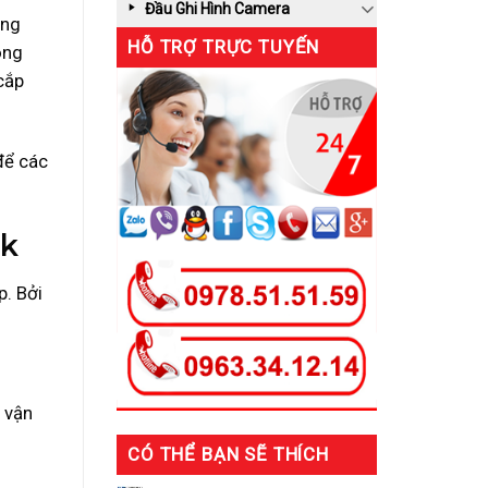
Đầu Ghi Hình Camera
ùng
HỖ TRỢ TRỰC TUYẾN
ông
cắp
để các
ắk
p. Bởi
 vận
CÓ THỂ BẠN SẼ THÍCH