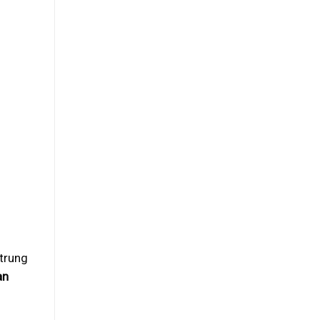
 trung
an