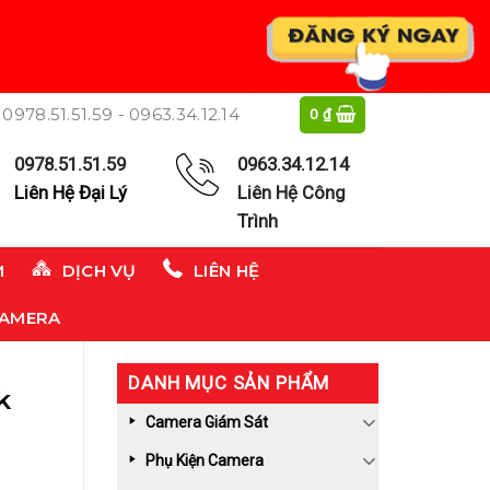
0978.51.51.59 - 0963.34.12.14
0
₫
0978.51.51.59
0963.34.12.14
Liên Hệ Đại Lý
Liên Hệ Công
Trình
M
DỊCH VỤ
LIÊN HỆ
CAMERA
DANH MỤC SẢN PHẨM
k
Camera Giám Sát
Phụ Kiện Camera