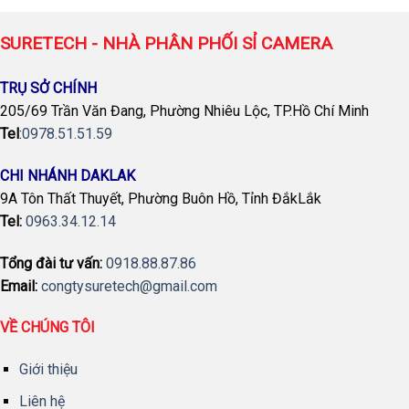
SURETECH - NHÀ PHÂN PHỐI SỈ CAMERA
TRỤ SỞ CHÍNH
205/69 Trần Văn Đang, Phường Nhiêu Lộc, TP.Hồ Chí Minh
Tel
:
0978.51.51.59
CHI NHÁNH DAKLAK
9A Tôn Thất Thuyết, Phường Buôn Hồ, Tỉnh ĐắkLắk
Tel:
0963.34.12.14
Tổng đài tư vấn:
0918.88.87.86
Email:
congtysuretech@gmail.com
VỀ CHÚNG TÔI
Giới thiệu
Liên hệ