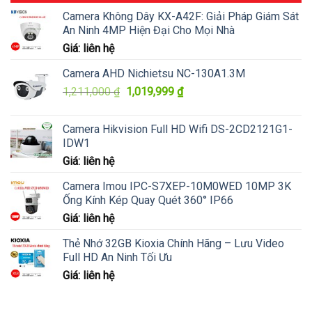
Camera Không Dây KX-A42F: Giải Pháp Giám Sát
An Ninh 4MP Hiện Đại Cho Mọi Nhà
Giá: liên hệ
Camera AHD Nichietsu NC-130A1.3M
Giá
Giá
1,211,000
₫
1,019,999
₫
gốc
hiện
là:
tại
Camera Hikvision Full HD Wifi DS-2CD2121G1-
1,211,000 ₫.
là:
IDW1
1,019,999 ₫.
Giá: liên hệ
Camera Imou IPC-S7XEP-10M0WED 10MP 3K
Ống Kính Kép Quay Quét 360° IP66
Giá: liên hệ
Thẻ Nhớ 32GB Kioxia Chính Hãng – Lưu Video
Full HD An Ninh Tối Ưu
Giá: liên hệ