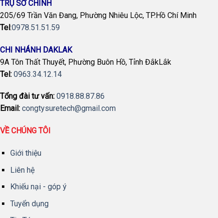
TRỤ SỞ CHÍNH
205/69 Trần Văn Đang, Phường Nhiêu Lộc, TP.Hồ Chí Minh
Tel
:
0978.51.51.59
CHI NHÁNH DAKLAK
9A Tôn Thất Thuyết, Phường Buôn Hồ, Tỉnh ĐắkLắk
Tel:
0963.34.12.14
Tổng đài tư vấn:
0918.88.87.86
Email:
congtysuretech@gmail.com
VỀ CHÚNG TÔI
Giới thiệu
Liên hệ
Khiếu nại - góp ý
Tuyển dụng