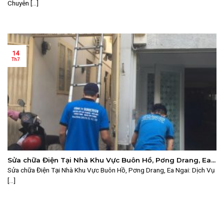
Chuyên [...]
14
Th7
Sửa chữa Điện Tại Nhà Khu Vực Buôn Hồ, Pơng Drang, Ea
Ngai: Dịch Vụ Chuyên Nghiệp 2025 | SURETECH
Sửa chữa Điện Tại Nhà Khu Vực Buôn Hồ, Pơng Drang, Ea Ngai: Dịch Vụ
[...]