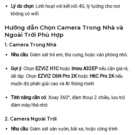
Lý do chọn
: Linh hoạt với kết nối 4G, lý tưởng cho nơi
không có wifi.
Hướng dẫn Chọn Camera Trong Nhà và
Ngoài Trời Phù Hợp
1. Camera Trong Nhà
Nhu cầu
: Giám sát trẻ em, thú cưng, hoặc văn phòng nhỏ.
Gợi ý
: Chọn
EZVIZ H1C
hoặc
Imou A32EP
nếu cần giá rẻ,
dễ lắp. Chọn
EZVIZ C6N Pro 2K
hoặc
H6C Pro 2K
nếu
muốn độ phân giải cao và AI thông minh.
Tính năng cần có
: Xoay 360°, đàm thoại 2 chiều, lưu trữ
đám mây/thẻ nhớ.
2. Camera Ngoài Trời
Nhu cầu
: Giám sát sân vườn, bãi xe, hoặc công trình.