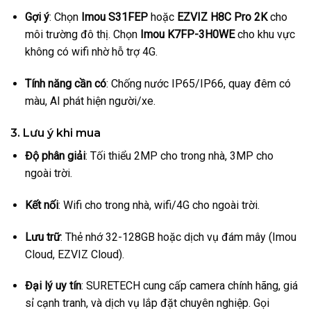
Gợi ý
: Chọn
Imou S31FEP
hoặc
EZVIZ H8C Pro 2K
cho
môi trường đô thị. Chọn
Imou K7FP-3H0WE
cho khu vực
không có wifi nhờ hỗ trợ 4G.
Tính năng cần có
: Chống nước IP65/IP66, quay đêm có
màu, AI phát hiện người/xe.
3. Lưu ý khi mua
Độ phân giải
: Tối thiểu 2MP cho trong nhà, 3MP cho
ngoài trời.
Kết nối
: Wifi cho trong nhà, wifi/4G cho ngoài trời.
Lưu trữ
: Thẻ nhớ 32-128GB hoặc dịch vụ đám mây (Imou
Cloud, EZVIZ Cloud).
Đại lý uy tín
: SURETECH cung cấp camera chính hãng, giá
sỉ cạnh tranh, và dịch vụ lắp đặt chuyên nghiệp. Gọi