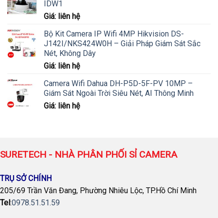
IDW1
Giá: liên hệ
Bộ Kit Camera IP Wifi 4MP Hikvision DS-
J142I/NKS424W0H – Giải Pháp Giám Sát Sắc
Nét, Không Dây
Giá: liên hệ
Camera Wifi Dahua DH-P5D-5F-PV 10MP –
Giám Sát Ngoài Trời Siêu Nét, AI Thông Minh
Giá: liên hệ
SURETECH - NHÀ PHÂN PHỐI SỈ CAMERA
TRỤ SỞ CHÍNH
205/69 Trần Văn Đang, Phường Nhiêu Lộc, TP.Hồ Chí Minh
Tel
:
0978.51.51.59