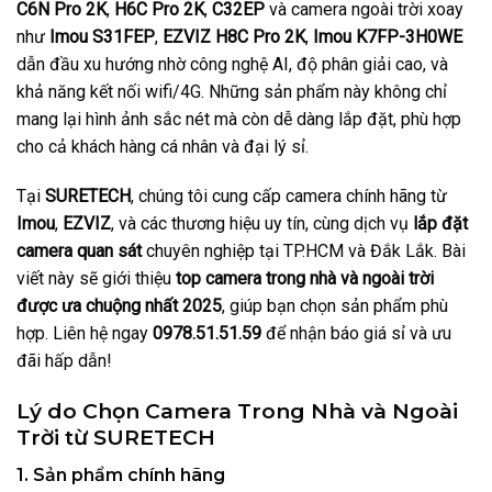
C6N Pro 2K
,
H6C Pro 2K
,
C32EP
và camera ngoài trời xoay
như
Imou S31FEP
,
EZVIZ H8C Pro 2K
,
Imou K7FP-3H0WE
dẫn đầu xu hướng nhờ công nghệ AI, độ phân giải cao, và
khả năng kết nối wifi/4G. Những sản phẩm này không chỉ
mang lại hình ảnh sắc nét mà còn dễ dàng lắp đặt, phù hợp
cho cả khách hàng cá nhân và đại lý sỉ.
Tại
SURETECH
, chúng tôi cung cấp camera chính hãng từ
Imou
,
EZVIZ
, và các thương hiệu uy tín, cùng dịch vụ
lắp đặt
camera quan sát
chuyên nghiệp tại TP.HCM và Đắk Lắk. Bài
viết này sẽ giới thiệu
top camera trong nhà và ngoài trời
được ưa chuộng nhất 2025
, giúp bạn chọn sản phẩm phù
hợp. Liên hệ ngay
0978.51.51.59
để nhận báo giá sỉ và ưu
đãi hấp dẫn!
Lý do Chọn Camera Trong Nhà và Ngoài
Trời từ SURETECH
1. Sản phẩm chính hãng