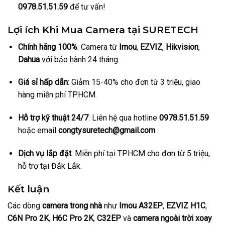
0978.51.51.59
để tư vấn!
Lợi ích Khi Mua Camera tại SURETECH
Chính hãng 100%
: Camera từ
Imou
,
EZVIZ
,
Hikvision
,
Dahua
với bảo hành 24 tháng.
Giá sỉ hấp dẫn
: Giảm 15-40% cho đơn từ 3 triệu, giao
hàng miễn phí TP.HCM.
Hỗ trợ kỹ thuật 24/7
: Liên hệ qua hotline
0978.51.51.59
hoặc email
congtysuretech@gmail.com
.
Dịch vụ lắp đặt
: Miễn phí tại TP.HCM cho đơn từ 5 triệu,
hỗ trợ tại Đắk Lắk.
Kết luận
Các dòng
camera trong nhà
như
Imou A32EP
,
EZVIZ H1C
,
C6N Pro 2K
,
H6C Pro 2K
,
C32EP
và
camera ngoài trời xoay