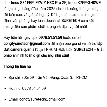
như
Imou S31FEP
,
EZVIZ H8C Pro 2K
,
Imou K7FP-3H0WE
là lựa chọn hàng đầu năm 2025 nhờ tính năng thông minh,
độ bền cao, và giá cả hợp lý. Dù bạn cần camera cho gia
đình, văn phòng, hay kinh doanh sỉ,
SURETECH
cam kết
mang đến sản phẩm chất lượng và dịch vụ tốt nhất.
Hãy liên hệ ngay qua
0978.51.51.59
hoặc email
congtysuretech@gmail.com
để nhận báo giá sỉ và hỗ trợ
lắp
đặt camera quan sát
tại TP.HCM, Đắk Lắk.
SURETECH – Giải
pháp an ninh toàn diện cho mọi nhu cầu!
Thông tin liên hệ:
Địa chỉ: 205/69 Trần Văn Đang, Quận 3, TP.HCM
Hotline: 0978.51.51.59
Email: congtysuretech@gmail.com