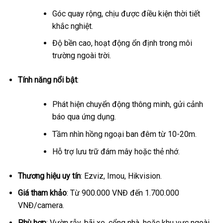
Góc quay rộng, chịu được điều kiện thời tiết
khắc nghiệt.
Độ bền cao, hoạt động ổn định trong môi
trường ngoài trời.
Tính năng nổi bật
:
Phát hiện chuyển động thông minh, gửi cảnh
báo qua ứng dụng.
Tầm nhìn hồng ngoại ban đêm từ 10-20m.
Hỗ trợ lưu trữ đám mây hoặc thẻ nhớ.
Thương hiệu uy tín
: Ezviz, Imou, Hikvision.
Giá tham khảo
: Từ 900.000 VNĐ đến 1.700.000
VNĐ/camera.
Phù hợp
: Vườn rẫy, bãi xe, cổng nhà, hoặc khu vực ngoài