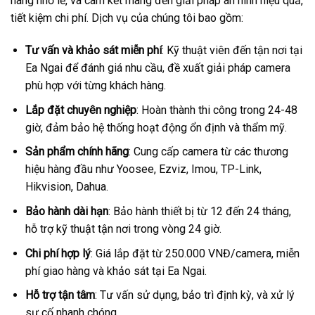
hàng nhỏ lẻ, và cam kết mang đến giải pháp an ninh hiệu quả,
tiết kiệm chi phí. Dịch vụ của chúng tôi bao gồm:
Tư vấn và khảo sát miễn phí
: Kỹ thuật viên đến tận nơi tại
Ea Ngai để đánh giá nhu cầu, đề xuất giải pháp camera
phù hợp với từng khách hàng.
Lắp đặt chuyên nghiệp
: Hoàn thành thi công trong 24-48
giờ, đảm bảo hệ thống hoạt động ổn định và thẩm mỹ.
Sản phẩm chính hãng
: Cung cấp camera từ các thương
hiệu hàng đầu như Yoosee, Ezviz, Imou, TP-Link,
Hikvision, Dahua.
Bảo hành dài hạn
: Bảo hành thiết bị từ 12 đến 24 tháng,
hỗ trợ kỹ thuật tận nơi trong vòng 24 giờ.
Chi phí hợp lý
: Giá lắp đặt từ 250.000 VNĐ/camera, miễn
phí giao hàng và khảo sát tại Ea Ngai.
Hỗ trợ tận tâm
: Tư vấn sử dụng, bảo trì định kỳ, và xử lý
sự cố nhanh chóng.