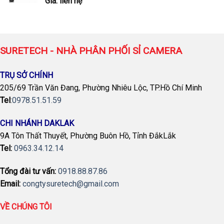
Giá: liên hệ
SURETECH - NHÀ PHÂN PHỐI SỈ CAMERA
TRỤ SỞ CHÍNH
205/69 Trần Văn Đang, Phường Nhiêu Lộc, TP.Hồ Chí Minh
Tel
:
0978.51.51.59
CHI NHÁNH DAKLAK
9A Tôn Thất Thuyết, Phường Buôn Hồ, Tỉnh ĐắkLắk
Tel:
0963.34.12.14
Tổng đài tư vấn:
0918.88.87.86
Email:
congtysuretech@gmail.com
VỀ CHÚNG TÔI