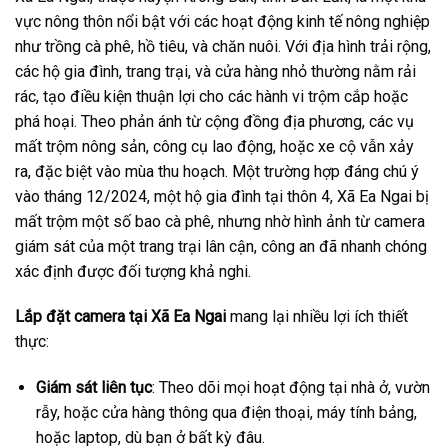
vực nông thôn nổi bật với các hoạt động kinh tế nông nghiệp
như trồng cà phê, hồ tiêu, và chăn nuôi. Với địa hình trải rộng,
các hộ gia đình, trang trại, và cửa hàng nhỏ thường nằm rải
rác, tạo điều kiện thuận lợi cho các hành vi trộm cắp hoặc
phá hoại. Theo phản ánh từ cộng đồng địa phương, các vụ
mất trộm nông sản, công cụ lao động, hoặc xe cộ vẫn xảy
ra, đặc biệt vào mùa thu hoạch. Một trường hợp đáng chú ý
vào tháng 12/2024, một hộ gia đình tại thôn 4, Xã Ea Ngai bị
mất trộm một số bao cà phê, nhưng nhờ hình ảnh từ camera
giám sát của một trang trại lân cận, công an đã nhanh chóng
xác định được đối tượng khả nghi.
Lắp đặt camera tại Xã Ea Ngai
mang lại nhiều lợi ích thiết
thực:
Giám sát liên tục
: Theo dõi mọi hoạt động tại nhà ở, vườn
rẫy, hoặc cửa hàng thông qua điện thoại, máy tính bảng,
hoặc laptop, dù bạn ở bất kỳ đâu.