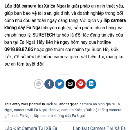
Lắp đặt camera tại Xã Ea Ngai
là giải pháp an ninh thiết yếu,
giúp bạn bảo vệ tài sản, gia đình, và doanh nghiệp trong bối
cảnh nhu cầu an toàn ngày càng tăng. Với dịch vụ
lắp camera
không dây Ea Ngai
chuyên nghiệp, sản phẩm chính hãng, và
chi phí hợp lý,
SURETECH
tự hào là đối tác đáng tin cậy của
bạn tại Ea Ngai. Hãy liên hệ ngay hôm nay qua hotline
0918.88.87.86
hoặc ghé thăm chi nhánh tại Buôn Hồ, Đắk
Lắk, để sở hữu hệ thống camera giám sát hiện đại, mang lại
sự an tâm tuyệt đối!
This entry was posted in
Dịch Vụ
and tagged
camera an ninh giá rẻ Ea
Ngai
,
camera wifi Ea Ngai
,
dịch vụ camera Krông Búk
,
hệ thống camera
giám sát Ea Ngai
,
lắp camera không dây Ea Ngai
.
Lắp Đặt Camera Tại Xã Ea
Lắp Đặt Camera Tại Xã Ea