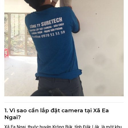
1. Vì sao cần lắp đặt camera tại Xã Ea
Ngai?
Xã Ea Ngai, thuộc huyện Krông Búk, tỉnh Đắk Lắk, là một khu